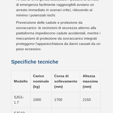
di emergenza facilmente raggiungibili avviano un
arresto immediato in scenari critici, riducendo al
minimo i potenziali rischi.
Prevenzione delle cadute e protezione da
sovraccarico: le recinzioni di sicurezza attorno alla
piattaforma impediscono cadute accidentali, mentre i
meccanismi di protezione da sovraccarico integrati
proteggono l'apparecchiatura da danni causati da un
peso eccessivo.
Specifiche tecniche
Carico
Corsa di
Altezza
Altez
Modello
nominale
sollevamento
massima
inferi
(kg)
(mm)
(mm)
(mm)
SJG1-
1000
1700
2150
450
1.7