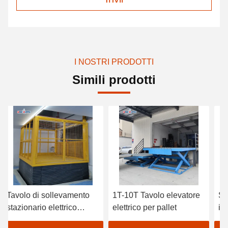
I NOSTRI PRODOTTI
Simili prodotti
i sollevamento
1T-10T Tavolo elevatore
Sollevamento
io elettrico
elettrico per pallet
idraulico imm
g
Sollevamento