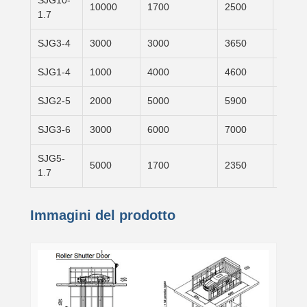
SJG10-
10000
1700
2500
800
1.7
SJG3-4
3000
3000
3650
650
SJG1-4
1000
4000
4600
600
SJG2-5
2000
5000
5900
900
SJG3-6
3000
6000
7000
1000
SJG5-
5000
1700
2350
650
1.7
Immagini del prodotto