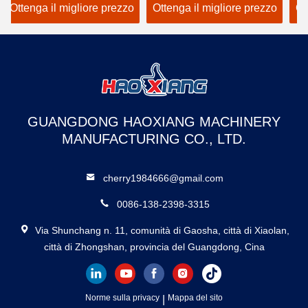
idraulico elett
l migliore prezzo
Ottenga il migliore prezzo
Ottenga il mi
verticale
GUANGDONG HAOXIANG MACHINERY
MANUFACTURING CO., LTD.
cherry1984666@gmail.com
0086-138-2398-3315
Via Shunchang n. 11, comunità di Gaosha, città di Xiaolan,
città di Zhongshan, provincia del Guangdong, Cina
Norme sulla privacy
|
Mappa del sito