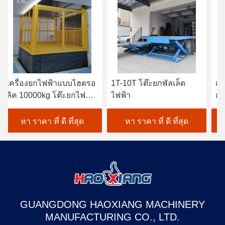
เครื่องยกไฟฟ้าแบบไฮดรอ
1T-10T โต๊ะยกพัลเล็ต
เค
ลิค 10000kg โต๊ะยกไฟฟ้า
ไฟฟ้า
ยก
ที่ตั้ง
หา ราคา ที่ ดี ที่สุด
หา ราคา ที่ ดี ที่สุด
GUANGDONG HAOXIANG MACHINERY
MANUFACTURING CO., LTD.