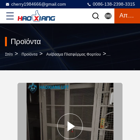
cherry1984666@gmail.com
0086-138-2398-3315
Απόσπασμα
Προϊόντα
>
>
>
Σπίτι
Προϊόντα
Ανέβασμα Πλατφόρμας Φορτίου
2-Level 7-Meter 