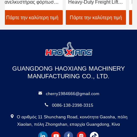
σης
Heavy-Duty Freight Lift –
Industrial Hydraulic
-
Customized Outdoor
Freight Elevator –
Goods Elevator
Customized for Indoor
ιμή
Πάρτε την καλύτερη τιμή
Πάρτε την καλύτερη τιμή
Dedicated to Warehouse
warehouse loading Use
Use
GUANGDONG HAOXIANG MACHINERY
MANUFACTURING CO., LTD.
cherry1984666@gmail.com
0086-138-2398-3315
Ο αριθμός 11 Shunchang Road, κοινότητα Gaosha, πόλη
Xiaolan, πόλη Zhongshan, επαρχία Guangdong, Κίνα