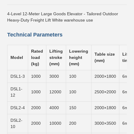
4-Level 12-Meter Large Goods Elevator - Tailored Outdoor
Heavy-Duty Freight Lift White warehouse use
Technical Parameters
Rated
Lifting
Lowering
Table size
Liftin
Model
load
stroke
height
(mm)
time
(kg)
(mm)
(mm)
DSL1-3
1000
3000
100
2000×1800
6m/m
DSL1-
1000
12000
100
2500×2000
6m/m
12
DSL2-4
2000
4000
150
2000×1800
6m/m
DSL2-
2000
10000
200
3000×3500
6m/m
10