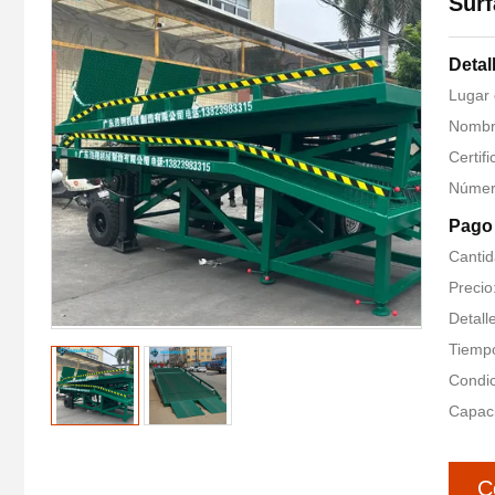
Surf
Detal
Lugar
Nombr
Certif
Número
Pago 
Cantid
Preci
Detal
Tiempo
Condic
Capaci
C