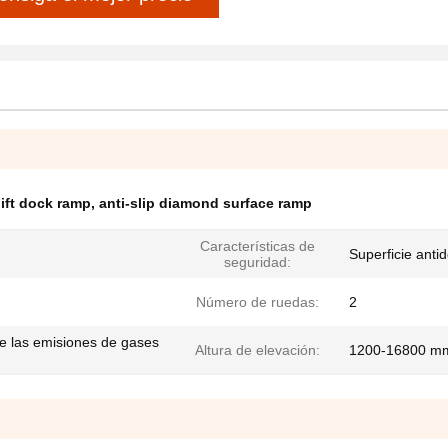
lift dock ramp
,
anti-slip diamond surface ramp
Características de
Superficie anti
seguridad:
Número de ruedas:
2
de las emisiones de gases
Altura de elevación:
1200-16800 m