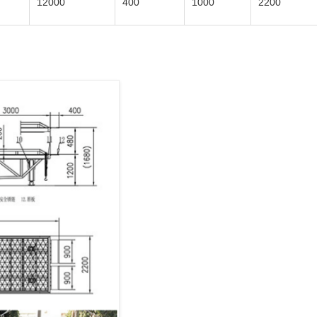
12000
400
1000
2200