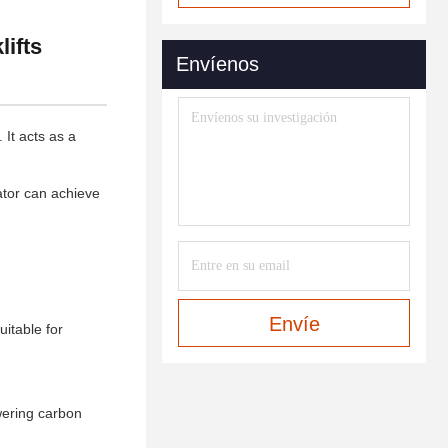
ifts
Envíenos
 It acts as a
rator can achieve
Envíe
uitable for
owering carbon