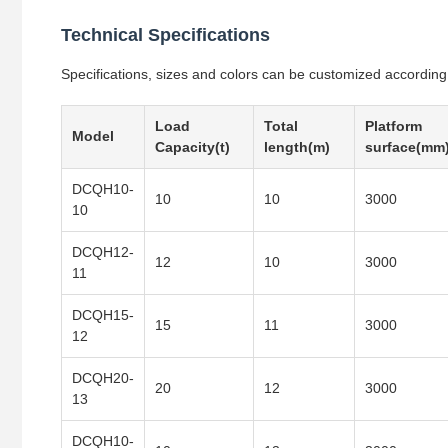
Technical Specifications
Specifications, sizes and colors can be customized accordin
Load
Total
Platform
Model
Capacity(t)
length(m)
surface(mm
DCQH10-
10
10
3000
10
DCQH12-
12
10
3000
11
DCQH15-
15
11
3000
12
DCQH20-
20
12
3000
13
DCQH10-