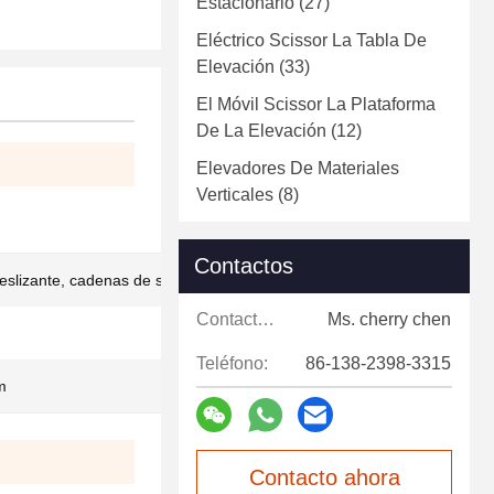
Estacionario
(27)
Eléctrico Scissor La Tabla De
Elevación
(33)
El Móvil Scissor La Plataforma
De La Elevación
(12)
Elevadores De Materiales
Verticales
(8)
Contactos
deslizante, cadenas de seguridad
Contactos:
Ms. cherry chen
Teléfono:
86-138-2398-3315
m
Contacto ahora