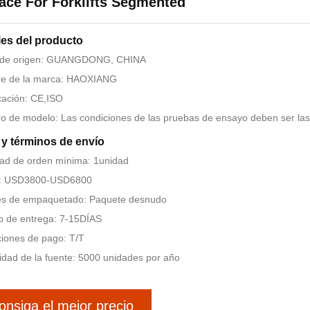
ace For Forklifts Segmented
les del producto
 de origen: GUANGDONG, CHINA
e de la marca: HAOXIANG
icación: CE,ISO
 de modelo: Las condiciones de las pruebas de ensayo deben ser las 
y términos de envío
ad de orden mínima: 1unidad
o: USD3800-USD6800
les de empaquetado: Paquete desnudo
 de entrega: 7-15DÍAS
iones de pago: T/T
dad de la fuente: 5000 unidades por año
onsiga el mejor precio