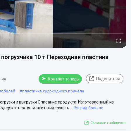
погрузчика 10 т Переходная пластина
Поделиться
ния
Контакт теперь
мобилей
#
пластинка судоходного причала
рузки и выгрузки Описание продукта: Изготовленный из
родержаться. он может выдержать ...
Взгляд больше
Оставьте сообщение