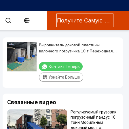
Получите Самую Лучшую Цену
Выровнитель доковой пластины
вилочного погрузчика 10 т Переходная
пластина доковой погрузочной станции
Контакт Теперь
Узнайте Больше
Связанные видео
Регулируемый грузовик
погрузочный пандус 10
тонн Мобильный
доковый мост с