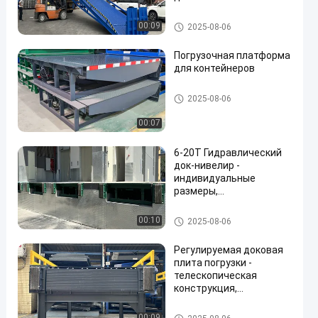
гидравлическим
подъемником с уклоном
Гидравлическая доковая ра
00:09
2025-08-06
6 м
мпа
Погрузочная платформа
для контейнеров
Гидравлический нивелир до
2025-08-06
ков
00:07
6-20T Гидравлический
док-нивелир -
индивидуальные
размеры,
высококачественная
гидравлическая
Уравнитель доков на складе
00:10
2025-08-06
система, повышенная
безопасность и
Регулируемая доковая
промышленное грузовое
плита погрузки -
оборудование
телескопическая
конструкция,
антискользящая,
тяжелая для
Уравнитель доков на складе
00:09