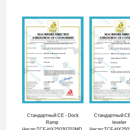
Стандартный:CE - Dock
Стандартный:CE
Ramp
leveler
Число:TCF-HX25030702MD
Число:TCF-HX25