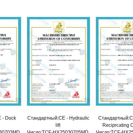
 - Dock
Стандартный:CE - Hydraulic
Стандартный:CE 
lift
Reciprcating
030703MD
Число:TCF-HX25030705MD
Число:TCF-HX2