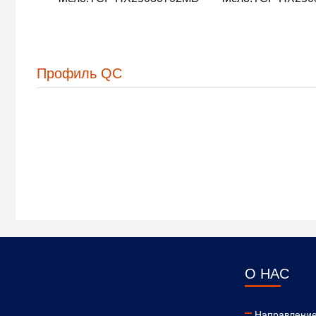
Профиль QC
О НАС
Направление