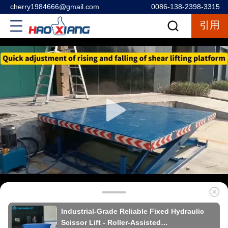
cherry1984666@gmail.com
0086-138-2398-3315
引用
Industrial-Grade Reliable Fixed Hydraulic
Scissor Lift - Roller-Assisted