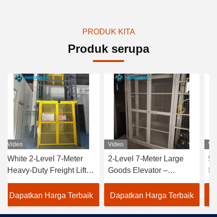
PRODUK KITA
Produk serupa
o
Video
Video
e 2-Level 7-Meter
2-Level 7-Meter Large
500kg to
y-Duty Freight Lift –
Goods Elevator –
Industria
tomized Outdoor
Tailored Outdoor Heavy-
Freight E
ds Elevator
Duty Freight Lift White
Customiz
atkan Harga Terbaik
Dapatkan Harga Terbaik
Dapatka
icated to Warehouse
warehouse use
warehou