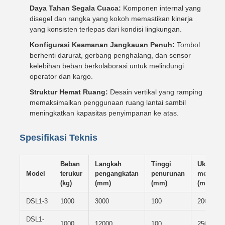
Daya Tahan Segala Cuaca:
Komponen internal yang
disegel dan rangka yang kokoh memastikan kinerja
yang konsisten terlepas dari kondisi lingkungan.
Konfigurasi Keamanan Jangkauan Penuh:
Tombol
berhenti darurat, gerbang penghalang, dan sensor
kelebihan beban berkolaborasi untuk melindungi
operator dan kargo.
Struktur Hemat Ruang:
Desain vertikal yang ramping
memaksimalkan penggunaan ruang lantai sambil
meningkatkan kapasitas penyimpanan ke atas.
Spesifikasi Teknis
Beban
Langkah
Tinggi
Ukuran
Model
terukur
pengangkatan
penurunan
meja
(kg)
(mm)
(mm)
(mm)
DSL1-3
1000
3000
100
2000×18
DSL1-
1000
12000
100
2500×20