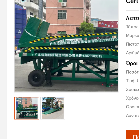
Cert
Λεπτ
Τόπος
Μάρκα
Πιστο
Αριθμ
Όροι
Ποσότ
Τιμή:
Συσκευ
Χρόνο
Όροι 
Δυνατ
Πά