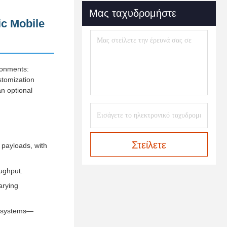
Μας ταχυδρομήστε
ic Mobile
ironments:
stomization
an optional
Στείλετε
 payloads, with
oughput.
arying
on systems—