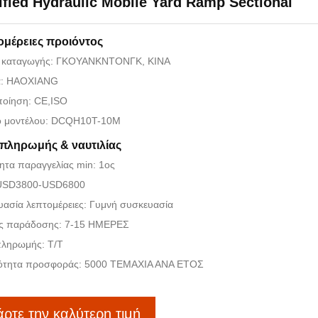
ified Hydraulic Mobile Yard Ramp Sectional
ομέρειες προιόντος
 καταγωγής: ΓΚΟΥΑΝΚΝΤΟΝΓΚ, ΚΙΝΑ
: HAOXIANG
ποίηση: CE,ISO
ό μοντέλου: DCQH10T-10M
 πληρωμής & ναυτιλίας
ητα παραγγελίας min: 1ος
 USD3800-USD6800
ασία λεπτομέρειες: Γυμνή συσκευασία
ς παράδοσης: 7-15 ΗΜΕΡΕΣ
πληρωμής: T/T
ότητα προσφοράς: 5000 ΤΕΜΑΧΙΑ ΑΝΑ ΕΤΟΣ
ρτε την καλύτερη τιμή