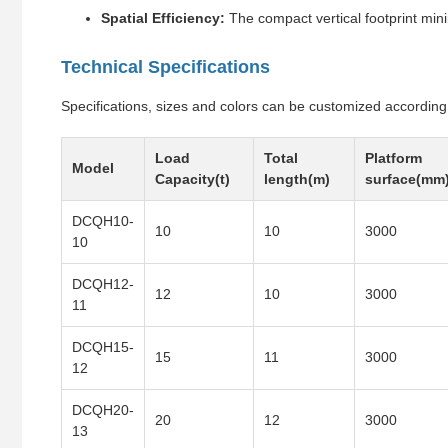
Spatial Efficiency:
The compact vertical footprint mini
Technical Specifications
Specifications, sizes and colors can be customized accordin
Load
Total
Platform
Model
Capacity(t)
length(m)
surface(mm
DCQH10-
10
10
3000
10
DCQH12-
12
10
3000
11
DCQH15-
15
11
3000
12
DCQH20-
20
12
3000
13