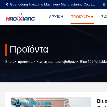
Guangdong Haoxiang Machinery Manufacturing Co., Ltd.
ΑΡΧΙΚΉ
ΠΡΟΪΌΝΤΑ
ΣΧ
Προϊόντα
Σπίτι
>
προϊόντα
>
Κινητή ράμπα αποβάθρας
>
Blue 10t Portabl
Blue