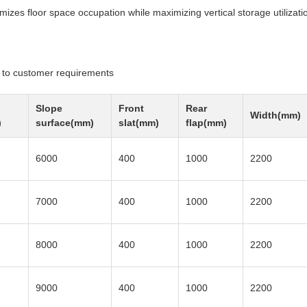
mizes floor space occupation while maximizing vertical storage utilizati
g to customer requirements
Slope
Front
Rear
Width(mm)
)
surface(mm)
slat(mm)
flap(mm)
6000
400
1000
2200
7000
400
1000
2200
8000
400
1000
2200
9000
400
1000
2200