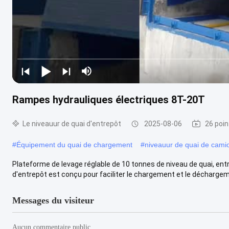
Rampes hydrauliques électriques 8T-20T
Le niveauur de quai d'entrepôt
2025-08-06
26 poin
#
Équipement du quai de chargement
#
niveauur de quai de cami
Plateforme de levage réglable de 10 tonnes de niveau de quai, entr
d'entrepôt est conçu pour faciliter le chargement et le déchargeme
Messages du visiteur
Aucun commentaire public