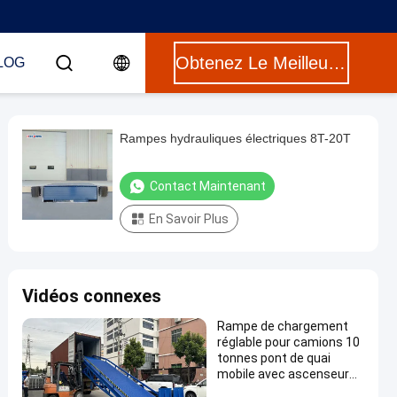
Obtenez Le Meilleur Prix
LOG
Rampes hydrauliques électriques 8T-20T
Contact Maintenant
En Savoir Plus
Vidéos connexes
Rampe de chargement
réglable pour camions 10
tonnes pont de quai
mobile avec ascenseur
hydraulique à pente de 6