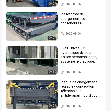
m
Rampe hydraulique de quai
00:09
2025-08-06
Plateforme de
chargement de
conteneurs 6T
Le niveauur hydraulique de qu
2025-08-06
ai
00:07
6-20T niveauur
hydraulique de quai -
Tailles personnalisées,
système hydraulique
haut de gamme, sécurité
améliorée et équipement
Le niveauur de quai d'entrepôt
00:10
2025-08-06
de chargement industriel
Plaque de chargement
réglable - conception
télescopique,
antidérapant, lourd pour
une manutention efficace
des marchandises
Le niveauur de quai d'entrepôt
00:09
2025-08-06