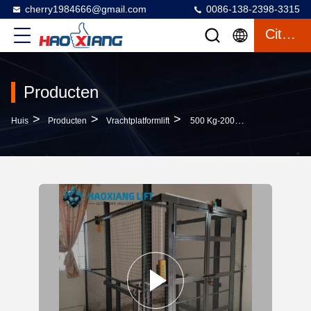
cherry1984666@gmail.com
0086-138-2398-3315
Citaat
Producten
>
>
>
Huis
Producten
Vrachtplatformlift
500 Kg-2000 Kg Industriële Hydraulische Vrachtlift Met Stabiele Werking Voor Het Laden Van Binnenin Een Magazijn