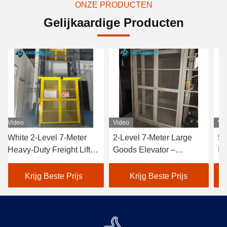
ONZE PRODUCTEN
Gelijkaardige Producten
Video
Video
Vi
White 2-Level 7-Meter
2-Level 7-Meter Large
50
Heavy-Duty Freight Lift –
Goods Elevator –
In
Customized Outdoor
Tailored Outdoor Heavy-
Fr
Goods Elevator
Duty Freight Lift White
Cu
Krijg Beste Prijs
Krijg Beste Prijs
Dedicated to Warehouse
warehouse use
wa
Use