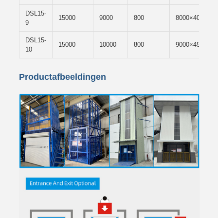
DSL15-
15000
9000
800
8000×4000
9
DSL15-
15000
10000
800
9000×4500
10
Productafbeeldingen