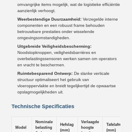
omvangrijke items mogelijk, wat de logistieke efficiëntie
aanzienlijk verhoogt.
Weerbestendige Duurzaamheid:
Verzegelde interne
componenten en een robuust frame behouden
betrouwbare prestaties onder wisselende
omgevingsomstandigheden.
Uitgebreide Veiligheidsbescherming:
Noodstopknoppen, veiligheidsbarrières en
overbelastingssensoren werken samen om operators
en vracht te beschermen.
Ruimtebesparend Ontwerp:
De slanke verticale
structuur optimaliseert het gebruik van
vloeroppervlakte en breidt tegelijkertijd de opwaartse
opslagmogelijkheden uit.
Technische Specificaties
Nominale
Verlaagde
Hefslag
Tafelafmeting
Model
belasting
hoogte
(mm)
(mm)