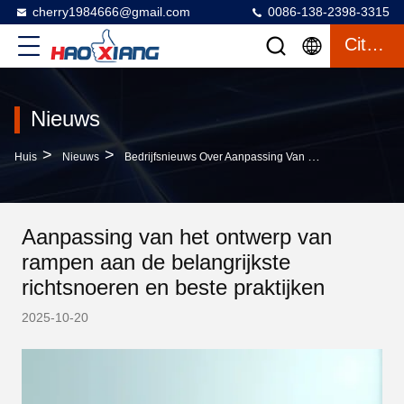
cherry1984666@gmail.com
0086-138-2398-3315
Citaat
Nieuws
>
>
Huis
Nieuws
Bedrijfsnieuws Over Aanpassing Van Het Ontwerp Van Rampen Aan De Belangrijkste Richtsnoeren En Beste Praktijken
Aanpassing van het ontwerp van
rampen aan de belangrijkste
richtsnoeren en beste praktijken
2025-10-20