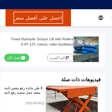
احصل على أفضل سعر
Fixed Hydraulic Scissor Lift with Rollers
-0.8T-12T, robust, roller-facilitates
loading/unloading, simple operation, high-
strength steel, industrial-grade reliable
اقرأ المزيد
اتصل الآن
فيديوهات ذات صلة
4 طن مائدة رفع مقص ثابتة
مقعد عمل منصة رفع ثابتة
رفع مقص ثابت
2025-08-06
00:10