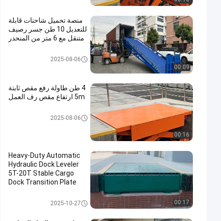
منصة تحميل شاحنات قابلة
للتعديل 10 طن جسر رصيف
متنقل مع 6 متر من المنحدر
رصيف رصيف هيدروليكي
2025-08-06
00:09
4 طن طاولة رفع مقص ثابتة
5m ارتفاع مقص رف العمل
رفع مقص ثابت
2025-08-06
00:16
Heavy-Duty Automatic
Hydraulic Dock Leveler
5T-20T Stable Cargo
Dock Transition Plate
truck loading equipment
مستوي قفص الاتهام الهيدروليكي
00:17
2025-10-27