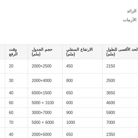
الزائد
الأزمات
لحد الأقصى للطول
الارتفاع السفلي
حجم الجدول
وقت
(ملم)
(ملم)
(ملم)
الرفع
20
2500×2000
450
2150
30
4000×2000
800
2500
40
1500×6000
650
3650
60
3100 × 5000
600
4600
60
7000×3000
900
5900
70
6000 × 5000
1000
7000
40
6000×2000
650
2350