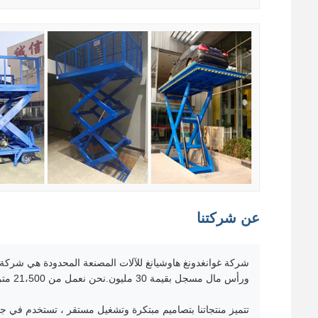
عن شركتنا
شركة غوانغدونغ هاوشيانغ للآلات المصنعة المحدودة هي شركة ع
ورأس مال مسجل بقيمة 30 مليون.نحن نعمل من 21،500 متر مربع منشأة وخدمت أكثر من 40،000 شركة.
تتميز منتجاتنا بتصاميم مبتكرة وتشغيل مستقر ، تستخدم في جم