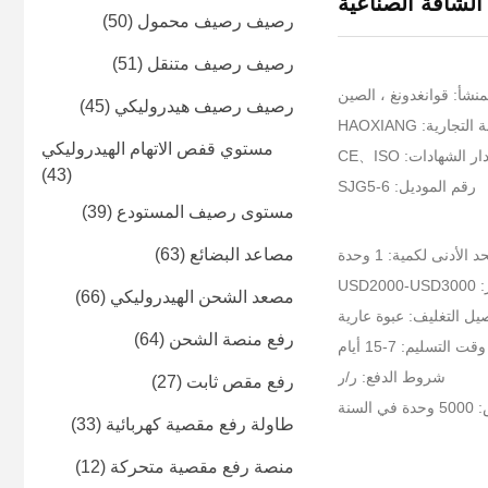
الشاقة الصناعية
رصيف رصيف محمول
(50)
رصيف رصيف متنقل
(51)
منشأ: قوانغدونغ ، الصين
رصيف رصيف هيدروليكي
(45)
جارية: HAOXIANG
مستوي قفص الاتهام الهيدروليكي
ر الشهادات: CE、ISO
(43)
رقم الموديل: SJG5-6
مستوى رصيف المستودع
(39)
مصاعد البضائع
(63)
د الأدنى لكمية: 1 وحدة
USD20
مصعد الشحن الهيدروليكي
(66)
يل التغليف: عبوة عارية
رفع منصة الشحن
(64)
وقت التسليم: 7-15 أيام
شروط الدفع: ر/ر
رفع مقص ثابت
(27)
لسنة
طاولة رفع مقصية كهربائية
(33)
منصة رفع مقصية متحركة
(12)