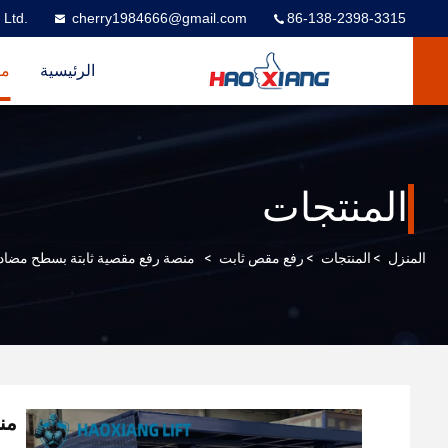
 Ltd.
cherry1984666@gmail.com
86-138-2398-3315
الرئيسية
من
المنتجات
المنزل
>
المنتجات
>
رفع مقص ثابت
>
منصة رفع مقصية ثابتة بسطح مضاد للانزلاق، رفع أقصى 6000 ملم وقد