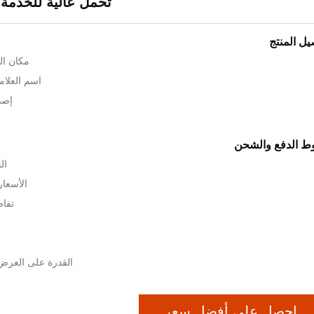
تحمل عالية للخدمة 
يل المنتج
مكان ال
اسم العلامة الت
إصدا
 الدفع والشحن
الح
الأسعار: 00-USD3000
تفاص
القدرة على العرض: 5000 وحدة في ا
احصل على أفضل سعر