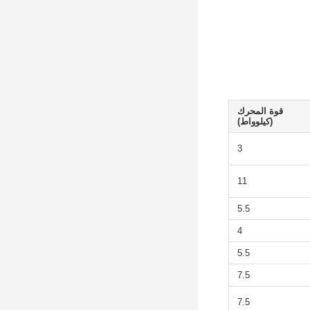
قوة المحرك
(كيلوواط)
3
11
5.5
4
5.5
7.5
7.5