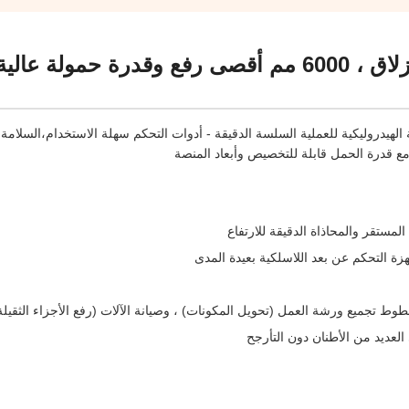
منصة رفع مقص ثابتة سطح مضاد للانزلاق ، 6000 مم أقصى رفع وقدرة ح
وموثوقة: ارتفاع أقصى 4.8m، نظام الطاقة الهيدروليكية للعملية السلسة الدقيقة - أدوات التحكم سهلة الاستخدام،السل
مع قدرة الحمل قابلة للتخصيص وأبعاد المنصة
 المستقر والمحاذاة الدقيقة للارتفاع
ة التحكم عن بعد اللاسلكية بعيدة المدى
وط تجميع ورشة العمل (تحويل المكونات) ، وصيانة الآلات (رفع الأجزاء الثقيلة
عديد من الأطنان دون التأرجح