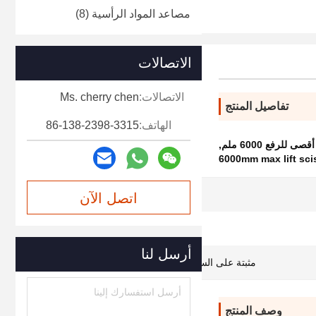
مصاعد المواد الرأسية
(8)
الاتصالات
الاتصالات:
Ms. cherry chen
تفاصيل المنتج
الهاتف:
86-138-2398-3315
رفع 6000 ملم
,
6000mm max lift scis
1-20M
اتصل الآن
AC380V
أرسل لنا
مثبتة على السطح أو مثبتة على الحفرة
وصف المنتج