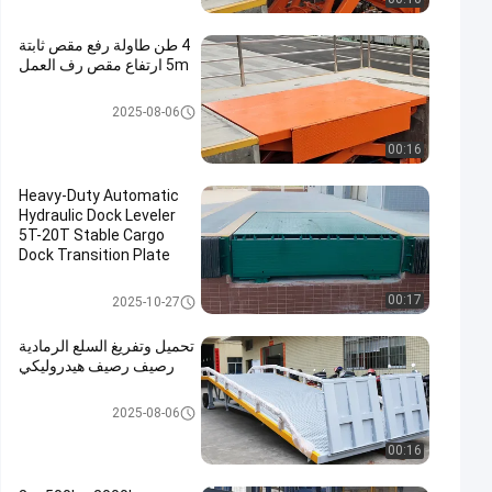
4 طن طاولة رفع مقص ثابتة
5m ارتفاع مقص رف العمل
رفع مقص ثابت
2025-08-06
00:16
Heavy-Duty Automatic
Hydraulic Dock Leveler
5T-20T Stable Cargo
Dock Transition Plate
truck loading equipment
مستوي قفص الاتهام الهيدروليكي
00:17
2025-10-27
تحميل وتفريغ السلع الرمادية
رصيف رصيف هيدروليكي
رصيف رصيف محمول
2025-08-06
00:16