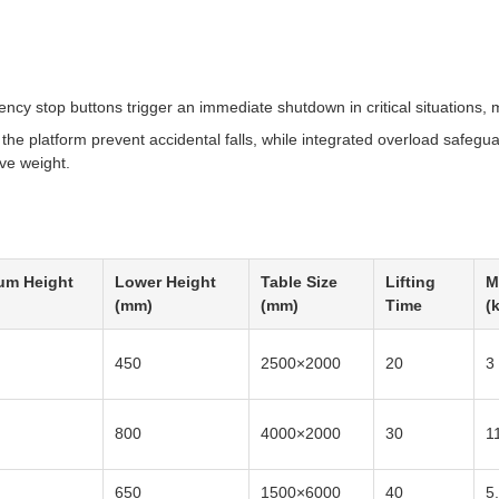
y stop buttons trigger an immediate shutdown in critical situations, m
 the platform prevent accidental falls, while integrated overload safe
ve weight.
um Height
Lower Height
Table Size
Lifting
M
(mm)
(mm)
Time
(
450
2500×2000
20
3
800
4000×2000
30
1
650
1500×6000
40
5