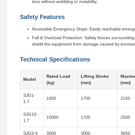
tons without wobbling or instability.
Safety Features
Accessible Emergency Stops: Easily reachable emergenc
Fall & Overload Protection: Safety fences surrounding
shield the equipment from damage caused by excessi
Technical Specifications
Rated Load
Lifting Stroke
Maxim
Model
(kg)
(mm)
(mm)
SJG1-
1000
1700
2150
1.7
SJG10-
10000
1700
2500
1.7
SJG3-4
3000
3000
3650