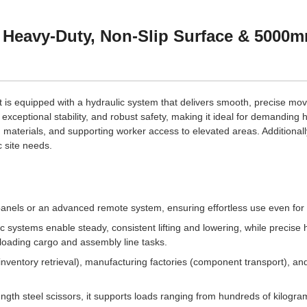
 – Heavy-Duty, Non-Slip Surface & 5000
ift is equipped with a hydraulic system that delivers smooth, precise m
ty, exceptional stability, and robust safety, making it ideal for demanding
 materials, and supporting worker access to elevated areas. Additionall
c site needs.
n panels or an advanced remote system, ensuring effortless use even for
systems enable steady, consistent lifting and lowering, while precise h
nloading cargo and assembly line tasks.
s (inventory retrieval), manufacturing factories (component transport), an
gth steel scissors, it supports loads ranging from hundreds of kilogram