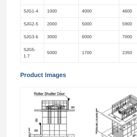
SJG1-4
1000
4000
4600
SJG2-5
2000
5000
5900
SJG3-6
3000
6000
7000
SJG5-
5000
1700
2350
1.7
Product Images