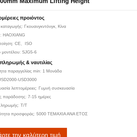
000mm Maximum Lifting Height
ομέρειες προιόντος
καταγωγής: Γκουανγκντόνγκ, Κίνα
: HAOXIANG
ποίηση: CE、ISO
ό μοντέλου: SJG5-6
 πληρωμής & ναυτιλίας
ητα παραγγελίας min: 1 Μονάδα
 USD2000-USD3000
ασία λεπτομέρειες: Γυμνή συσκευασία
ς παράδοσης: 7-15 ημέρες
πληρωμής: T/T
ότητα προσφοράς: 5000 ΤΕΜΑΧΙΑ ΑΝΑ ΕΤΟΣ
ρτε την καλύτερη τιμή