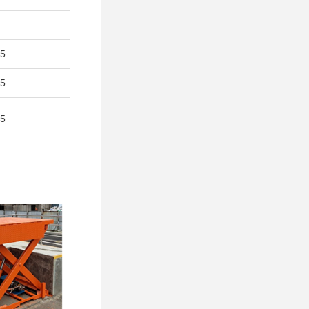
.5
.5
.5