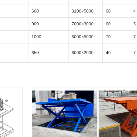
600
3100×5000
60
4
900
7000×3000
60
5
1000
6000×5000
70
7
650
6000×2000
40
7