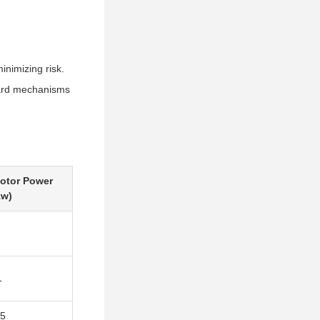
inimizing risk.
guard mechanisms
otor Power
kw)
1
.5