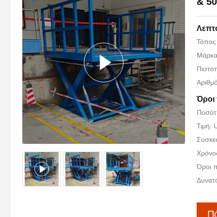
& 5
Λεπτ
Τόπος 
Μάρκα
Πιστο
Αριθμ
Όροι
Ποσότ
Τιμή:
Συσκευ
Χρόνο
Όροι 
Δυνατ
Πά